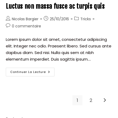
Scelerisque
Luctus non massa fusce ac turpis quis
Auteur/autrice
Publication
Post
Nicolas Bargier
25/10/2016
Tricks
de
publiée :
category:
Commentaires
0 commentaire
la
de
publication :
la
Lorem ipsum dolor sit amet, consectetur adipiscing
publication :
elit. Integer nec odio. Praesent libero. Sed cursus ante
dapibus diam. Sed nisi. Nulla quis sem at nibh
elementum imperdiet. Duis sagittis ipsum.…
Luctus
Continuer La Lecture
Non
Massa
Fusce
Ac
Turpis
Quis
1
2
Aller à 