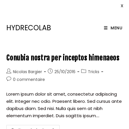
X
Skip
HYDRECOLAB
to
MENU
content
Conubia nostra per inceptos himenaeos
Auteur/autrice
Publication
Post
Nicolas Bargier
25/10/2016
Tricks
de
publiée :
category:
Commentaires
0 commentaire
la
de
publication :
la
Lorem ipsum dolor sit amet, consectetur adipiscing
publication :
elit. Integer nec odio. Praesent libero. Sed cursus ante
dapibus diam. Sed nisi. Nulla quis sem at nibh
elementum imperdiet. Duis sagittis ipsum.…