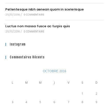
Pellentesque nibh aenean quam in scelerisque
25/10/2016
/
0 COMMENTAIRE
Luctus non massa fusce ac turpis quis
25/10/2016
/
0 COMMENTAIRE
Instagram
Commentaires Récents
OCTOBRE 2016
L
M
M
J
V
S
D
1
2
3
4
5
6
7
8
9