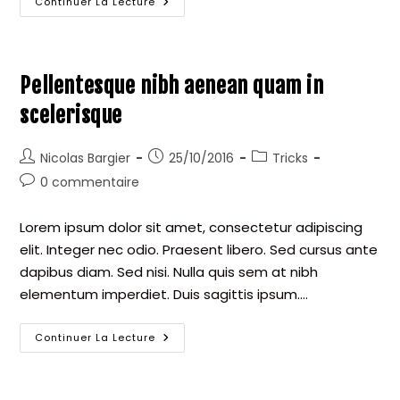
Conubia
Continuer La Lecture
Nostra
Per
Inceptos
Himenaeos
Pellentesque nibh aenean quam in
scelerisque
Auteur/autrice
Publication
Post
Nicolas Bargier
25/10/2016
Tricks
de
publiée :
category:
Commentaires
0 commentaire
la
de
publication :
la
Lorem ipsum dolor sit amet, consectetur adipiscing
publication :
elit. Integer nec odio. Praesent libero. Sed cursus ante
dapibus diam. Sed nisi. Nulla quis sem at nibh
elementum imperdiet. Duis sagittis ipsum.…
Pellentesque
Continuer La Lecture
Nibh
Aenean
Quam
In