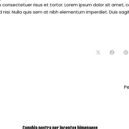
 consectetuer risus et tortor. Lorem ipsum dolor sit amet, co
 nisi. Nulla quis sem at nibh elementum imperdiet. Duis sagit
Ouvrir
Ouvrir
O
dans
dans
d
une
une
u
autre
autre
a
fenêtre
fenêtre
f
Pe
Conubia nostra per inceptos himenaeos