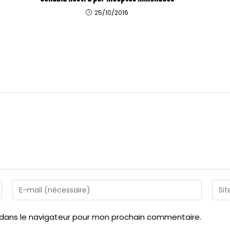
25/10/2016
Enter
Saisir
your
l’URL
email
de
 dans le navigateur pour mon prochain commentaire.
address
votr