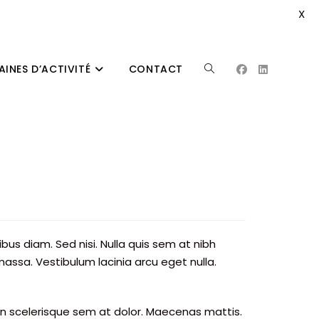
X
INES D’ACTIVITÉ
CONTACT
TOGGLE
WEBSITE
SEARCH
bus diam. Sed nisi. Nulla quis sem at nibh
assa. Vestibulum lacinia arcu eget nulla.
. In scelerisque sem at dolor. Maecenas mattis.