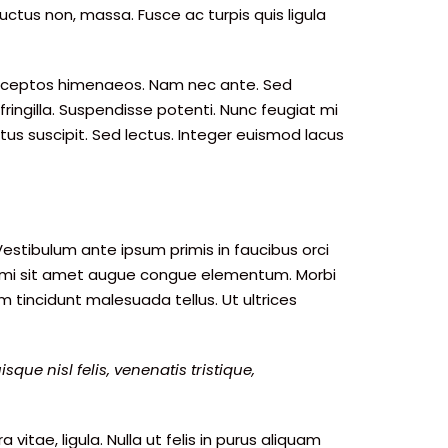
, luctus non, massa. Fusce ac turpis quis ligula
 inceptos himenaeos. Nam nec ante. Sed
 fringilla. Suspendisse potenti. Nunc feugiat mi
tus suscipit. Sed lectus. Integer euismod lacus
tibulum ante ipsum primis in faucibus orci
 vel mi sit amet augue congue elementum. Morbi
um tincidunt malesuada tellus. Ut ultrices
que nisl felis, venenatis tristique,
 vitae, ligula. Nulla ut felis in purus aliquam