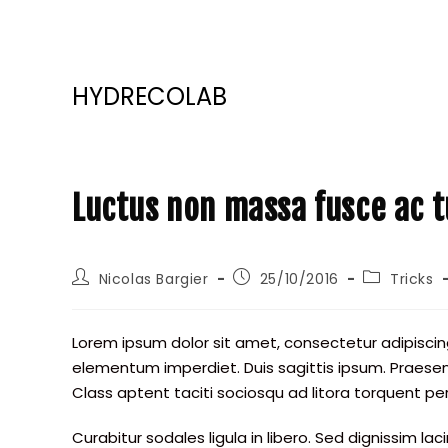
Skip
HYDRECOLAB
to
content
Luctus non massa fusce ac t
Auteur/autrice
Publication
Post
Nicolas Bargier
25/10/2016
Tricks
de
publiée :
category:
la
publication :
Lorem ipsum dolor sit amet, consectetur adipiscing 
elementum imperdiet. Duis sagittis ipsum. Praesen
Class aptent taciti sociosqu ad litora torquent p
Curabitur sodales ligula in libero. Sed dignissim l