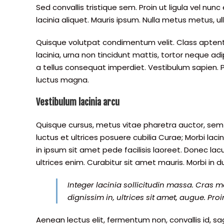
Sed convallis tristique sem. Proin ut ligula vel nunc 
lacinia aliquet. Mauris ipsum. Nulla metus metus, ul
Quisque volutpat condimentum velit. Class aptent
lacinia, urna non tincidunt mattis, tortor neque adip
a tellus consequat imperdiet. Vestibulum sapien. P
luctus magna.
Vestibulum lacinia arcu
Quisque cursus, metus vitae pharetra auctor, se
luctus et ultrices posuere cubilia Curae; Morbi la
in ipsum sit amet pede facilisis laoreet. Donec lac
ultrices enim. Curabitur sit amet mauris. Morbi in dui
Integer lacinia sollicitudin massa. Cras met
dignissim in, ultrices sit amet, augue. Pro
Aenean lectus elit, fermentum non, convallis id, sagit