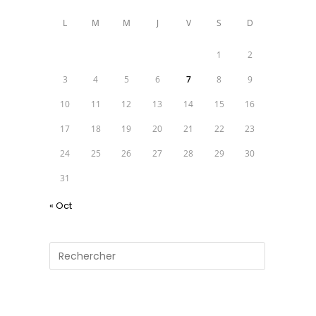
L
M
M
J
V
S
D
1
2
3
4
5
6
7
8
9
10
11
12
13
14
15
16
17
18
19
20
21
22
23
24
25
26
27
28
29
30
31
« Oct
Press
Escape
to
close
the