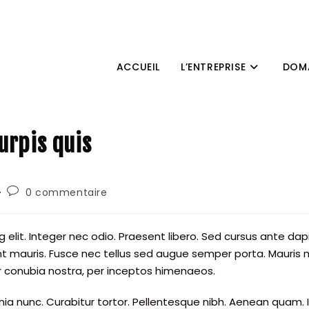
ACCUEIL
L’ENTREPRISE
DOMA
urpis quis
Commentaires
0 commentaire
de
la
publication :
elit. Integer nec odio. Praesent libero. Sed cursus ante dapi
t mauris. Fusce nec tellus sed augue semper porta. Mauris m
er conubia nostra, per inceptos himenaeos.
acinia nunc. Curabitur tortor. Pellentesque nibh. Aenean quam