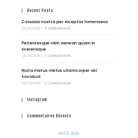
Recent Posts
Conubia nostra per inceptos himenaeos
25/10/2016
/
0 COMMENTAIRE
Pellentesque nibh aenean quam in
scelerisque
25/10/2016
/
0 COMMENTAIRE
Nulla metus metus ullamcorper vel
tincidunt
25/10/2016
/
0 COMMENTAIRE
Instagram
Commentaires Récents
AOÛT 2026