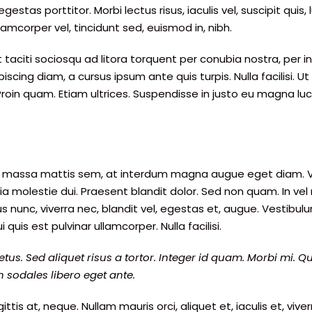
egestas porttitor. Morbi lectus risus, iaculis vel, suscipit quis
lamcorper vel, tincidunt sed, euismod in, nibh.
 taciti sociosqu ad litora torquent per conubia nostra, per
iscing diam, a cursus ipsum ante quis turpis. Nulla facilisi. Ut
roin quam. Etiam ultrices. Suspendisse in justo eu magna luc
m massa mattis sem, at interdum magna augue eget diam. Ves
cinia molestie dui. Praesent blandit dolor. Sed non quam. In
us nunc, viverra nec, blandit vel, egestas et, augue. Vestibul
 quis est pulvinar ullamcorper. Nulla facilisi.
us. Sed aliquet risus a tortor. Integer id quam. Morbi mi. Quis
in sodales libero eget ante.
tis at, neque. Nullam mauris orci, aliquet et, iaculis et, viverra