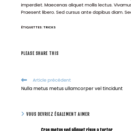
imperdiet. Maecenas aliquet mollis lectus. Vivamus
Praesent libero. Sed cursus ante dapibus diam. Sed
ÉTIQUETTES
:
TRICKS
PARTAGER
PLEASE SHARE THIS
CE
CONTENU
Read
Article précédent
more
Nulla metus metus ullamcorper vel tincidunt
articles
VOUS DEVRIEZ ÉGALEMENT AIMER
Cras metus sed aliquet risus a tortor